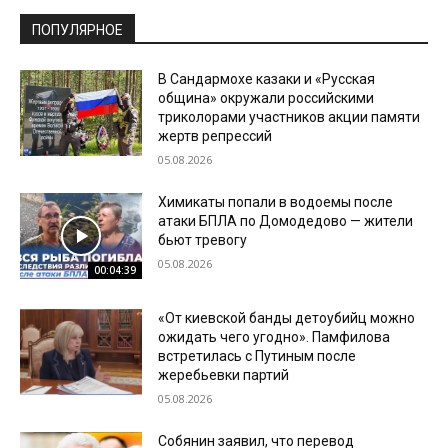
ПОПУЛЯРНОЕ
В Сандармохе казаки и «Русская
община» окружали российскими
триколорами участников акции памяти
жертв репрессий
05.08.2026
Химикаты попали в водоемы после
атаки БПЛА по Домодедово — жители
бьют тревогу
05.08.2026
00:04:39
«От киевской банды детоубийц можно
ожидать чего угодно». Памфилова
встретилась с Путиным после
жеребьевки партий
05.08.2026
Собянин заявил, что перевод