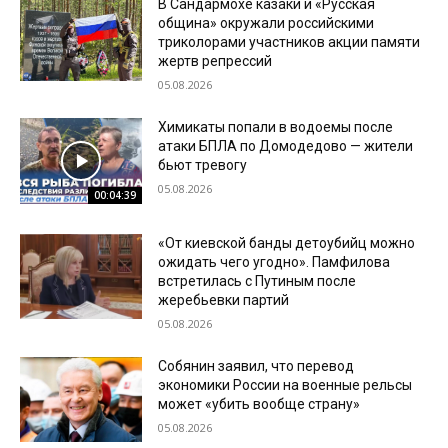
В Сандармохе казаки и «Русская
община» окружали российскими
триколорами участников акции памяти
жертв репрессий
05.08.2026
Химикаты попали в водоемы после
атаки БПЛА по Домодедово — жители
бьют тревогу
05.08.2026
00:04:39
«От киевской банды детоубийц можно
ожидать чего угодно». Памфилова
встретилась с Путиным после
жеребьевки партий
05.08.2026
Собянин заявил, что перевод
экономики России на военные рельсы
может «убить вообще страну»
05.08.2026