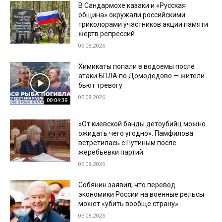
В Сандармохе казаки и «Русская
община» окружали российскими
триколорами участников акции памяти
жертв репрессий
05.08.2026
Химикаты попали в водоемы после
атаки БПЛА по Домодедово — жители
бьют тревогу
05.08.2026
00:04:39
«От киевской банды детоубийц можно
ожидать чего угодно». Памфилова
встретилась с Путиным после
жеребьевки партий
05.08.2026
Собянин заявил, что перевод
экономики России на военные рельсы
может «убить вообще страну»
05.08.2026