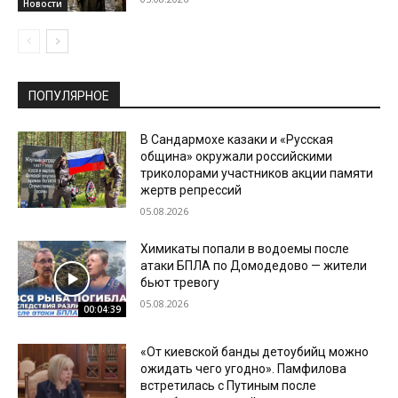
Новости
ПОПУЛЯРНОЕ
В Сандармохе казаки и «Русская
община» окружали российскими
триколорами участников акции памяти
жертв репрессий
05.08.2026
Химикаты попали в водоемы после
атаки БПЛА по Домодедово — жители
бьют тревогу
05.08.2026
00:04:39
«От киевской банды детоубийц можно
ожидать чего угодно». Памфилова
встретилась с Путиным после