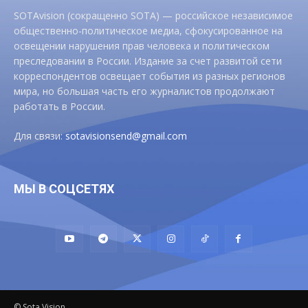
SOTAvision (сокращенно SOTA) — российское независимое
общественно-политическое медиа, сфокусированное на
освещении нарушения прав человека и политическом
преследовании в России. Издание за счет развитой сети
корреспондентов освещает события из разных регионов
мира, но большая часть его журналистов продолжают
работать в России.
Для связи:
sotavisionsend@gmail.com
МЫ В СОЦСЕТЯХ
© Sota Vision