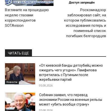
Взгляните на прошедшую
Роскомнадзор
неделю глазами
заблокировал сайт, на
корреспондентов
котором публиковались
SOTAvision
исследования потерь и
поименный список
погибших белгородцев
ЧИТАТЬ ЕЩЕ
«От киевской банды детоубийц можно
ожидать чего угодно». Памфилова
встретилась с Путиным после
жеребьевки партий
Новости
05.08.2026
Собянин заявил, что перевод
экономики России на военные рельсы
может «убить вообще страну»
05.08.2026