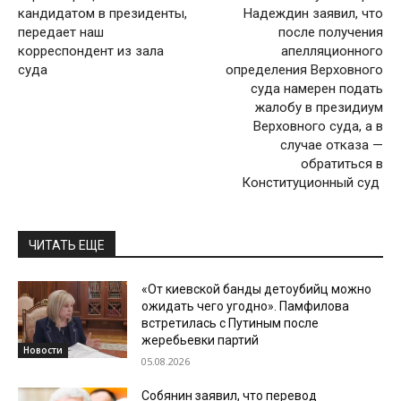
кандидатом в президенты,
Надеждин заявил, что
передает наш
после получения
корреспондент из зала
апелляционного
суда
определения Верховного
суда намерен подать
жалобу в президиум
Верховного суда, а в
случае отказа —
обратиться в
Конституционный суд
ЧИТАТЬ ЕЩЕ
«От киевской банды детоубийц можно
ожидать чего угодно». Памфилова
встретилась с Путиным после
жеребьевки партий
Новости
05.08.2026
Собянин заявил, что перевод