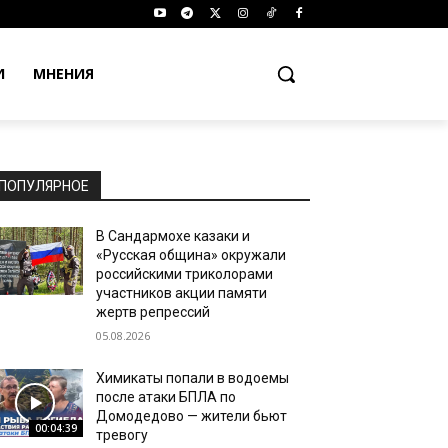
И
МНЕНИЯ
ПОПУЛЯРНОЕ
В Сандармохе казаки и
«Русская община» окружали
российскими триколорами
участников акции памяти
жертв репрессий
05.08.2026
Химикаты попали в водоемы
после атаки БПЛА по
Домодедово — жители бьют
00:04:39
тревогу