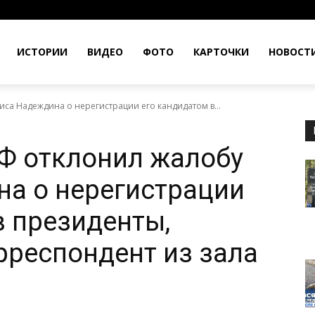
ИСТОРИИ
ВИДЕО
ФОТО
КАРТОЧКИ
НОВОСТ
са Надеждина о нерегистрации его кандидатом в...
Ф отклонил жалобу
а о нерегистрации
в президенты,
рреспондент из зала