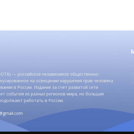
 SOTA) — российское независимое общественно-
окусированное на освещении нарушения прав человека
вании в России. Издание за счет развитой сети
ет события из разных регионов мира, но большая
родолжают работать в России.
d@gmail.com