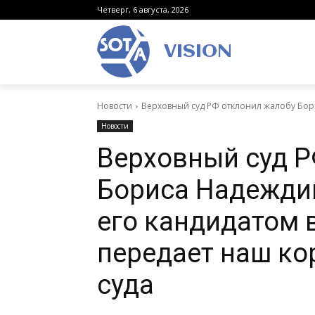
Четверг, 6 августа, 2026
VISION
Новости
Верховный суд РФ отклонил жалобу Бори
Новости
Верховный суд Р
Бориса Надеждин
его кандидатом 
передает наш ко
суда