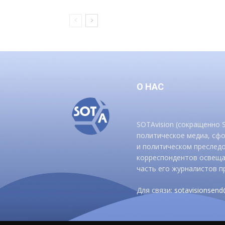
О НАС
SOTAvision (сокращенно
политическое медиа, сф
и политическом преследо
корреспондентов освеща
часть его журналистов п
Для связи:
sotavisionsen