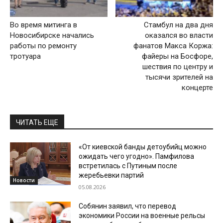
Во время митинга в
Стамбул на два дня
Новосибирске начались
оказался во власти
работы по ремонту
фанатов Макса Коржа:
тротуара
файеры на Босфоре,
шествия по центру и
тысячи зрителей на
концерте
ЧИТАТЬ ЕЩЕ
«От киевской банды детоубийц можно
ожидать чего угодно». Памфилова
встретилась с Путиным после
жеребьевки партий
Новости
05.08.2026
Собянин заявил, что перевод
экономики России на военные рельсы