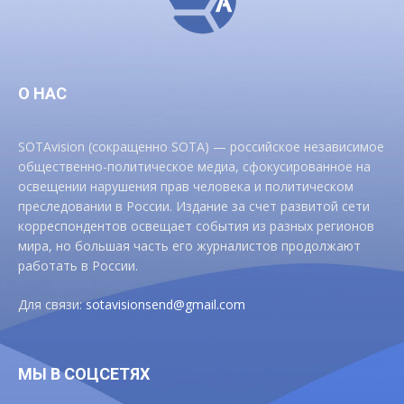
О НАС
SOTAvision (сокращенно SOTA) — российское независимое
общественно-политическое медиа, сфокусированное на
освещении нарушения прав человека и политическом
преследовании в России. Издание за счет развитой сети
корреспондентов освещает события из разных регионов
мира, но большая часть его журналистов продолжают
работать в России.
Для связи:
sotavisionsend@gmail.com
МЫ В СОЦСЕТЯХ