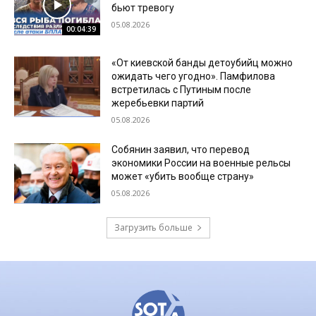
бьют тревогу
05.08.2026
00:04:39
«От киевской банды детоубийц можно
ожидать чего угодно». Памфилова
встретилась с Путиным после
жеребьевки партий
05.08.2026
Собянин заявил, что перевод
экономики России на военные рельсы
может «убить вообще страну»
05.08.2026
Загрузить больше