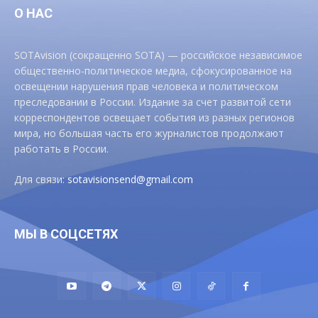
О НАС
SOTAvision (сокращенно SOTA) — российское независимое
общественно-политическое медиа, сфокусированное на
освещении нарушения прав человека и политическом
преследовании в России. Издание за счет развитой сети
корреспондентов освещает события из разных регионов
мира, но большая часть его журналистов продолжают
работать в России.
Для связи:
sotavisionsend@gmail.com
МЫ В СОЦСЕТЯХ