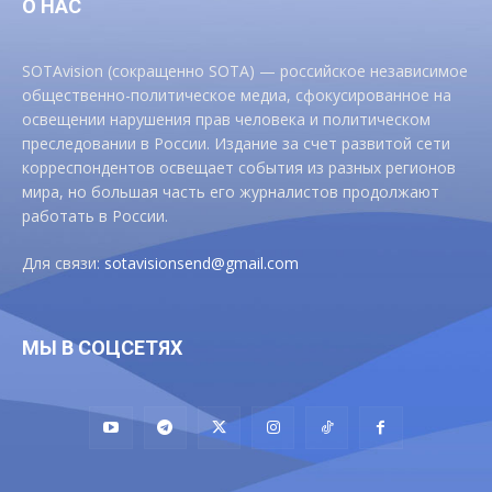
О НАС
SOTAvision (сокращенно SOTA) — российское независимое
общественно-политическое медиа, сфокусированное на
освещении нарушения прав человека и политическом
преследовании в России. Издание за счет развитой сети
корреспондентов освещает события из разных регионов
мира, но большая часть его журналистов продолжают
работать в России.
Для связи:
sotavisionsend@gmail.com
МЫ В СОЦСЕТЯХ