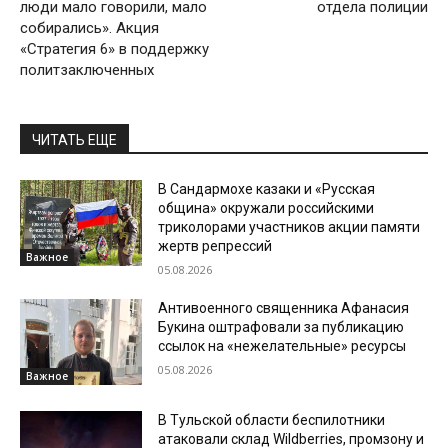
люди мало говорили, мало
отдела полиции
собирались». Акция
«Стратегия 6» в поддержку
политзаключенных
ЧИТАТЬ ЕЩЕ
В Сандармохе казаки и «Русская
община» окружали российскими
триколорами участников акции памяти
жертв репрессий
Важное
05.08.2026
Антивоенного священника Афанасия
Букина оштрафовали за публикацию
ссылок на «нежелательные» ресурсы
05.08.2026
Важное
В Тульской области беспилотники
атаковали склад Wildberries, промзону и