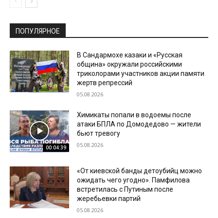
ПОПУЛЯРНОЕ
В Сандармохе казаки и «Русская
община» окружали российскими
триколорами участников акции памяти
жертв репрессий
05.08.2026
Химикаты попали в водоемы после
атаки БПЛА по Домодедово — жители
бьют тревогу
05.08.2026
00:04:39
«От киевской банды детоубийц можно
ожидать чего угодно». Памфилова
встретилась с Путиным после
жеребьевки партий
05.08.2026