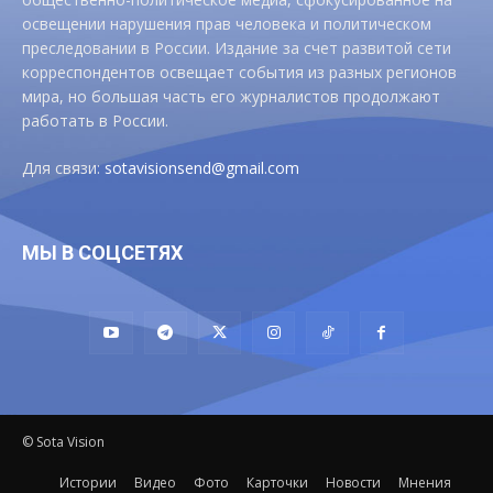
освещении нарушения прав человека и политическом
преследовании в России. Издание за счет развитой сети
корреспондентов освещает события из разных регионов
мира, но большая часть его журналистов продолжают
работать в России.
Для связи:
sotavisionsend@gmail.com
МЫ В СОЦСЕТЯХ
© Sota Vision
Истории
Видео
Фото
Карточки
Новости
Мнения