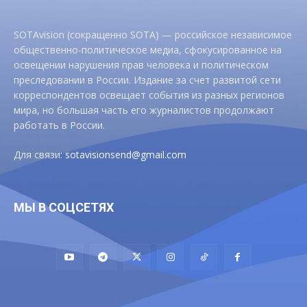
SOTAvision (сокращенно SOTA) — российское независимое
общественно-политическое медиа, сфокусированное на
освещении нарушения прав человека и политическом
преследовании в России. Издание за счет развитой сети
корреспондентов освещает события из разных регионов
мира, но большая часть его журналистов продолжают
работать в России.
Для связи:
sotavisionsend@gmail.com
МЫ В СОЦСЕТЯХ