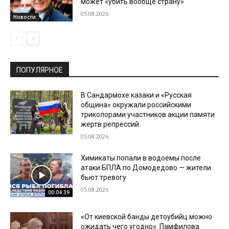
может «убить вообще страну»
05.08.2026
Новости
ПОПУЛЯРНОЕ
В Сандармохе казаки и «Русская
община» окружали российскими
триколорами участников акции памяти
жертв репрессий
05.08.2026
Химикаты попали в водоемы после
атаки БПЛА по Домодедово — жители
бьют тревогу
05.08.2026
00:04:39
«От киевской банды детоубийц можно
ожидать чего угодно». Памфилова