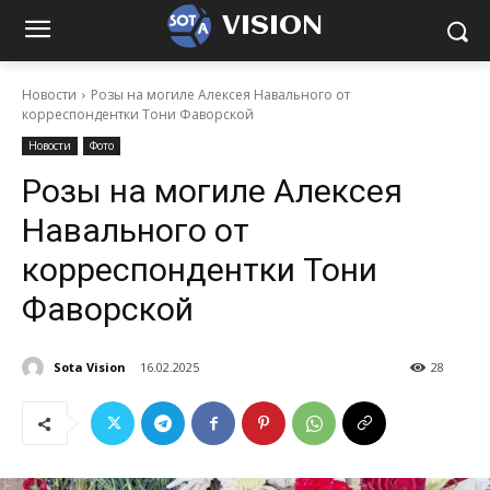
VISION
Новости
Розы на могиле Алексея Навального от
корреспондентки Тони Фаворской
Новости
Фото
Розы на могиле Алексея
Навального от
корреспондентки Тони
Фаворской
Sota Vision
16.02.2025
28