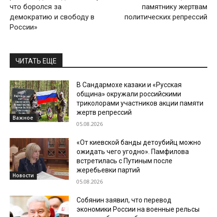
что боролся за
памятнику жертвам
демократию и свободу в
политических репрессий
России»
ЧИТАТЬ ЕЩЕ
В Сандармохе казаки и «Русская
община» окружали российскими
триколорами участников акции памяти
жертв репрессий
Важное
05.08.2026
«От киевской банды детоубийц можно
ожидать чего угодно». Памфилова
встретилась с Путиным после
жеребьевки партий
Новости
05.08.2026
Собянин заявил, что перевод
экономики России на военные рельсы