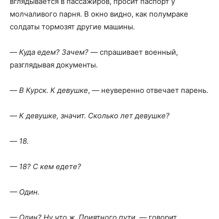
вглядывается в пассажиров, просит паспорт у
молчаливого парня. В окно видно, как полумраке
солдаты тормозят другие машины.
—
Куда едем? Зачем?
— спрашивает военный,
разглядывая документы.
—
В Курск. К девушке
, — неуверенно отвечает парень.
—
К девушке, значит. Сколько лет девушке?
—
18.
— 18? С кем едете?
— Один.
— Один? Ну что ж. Приятного пути, —
говорит