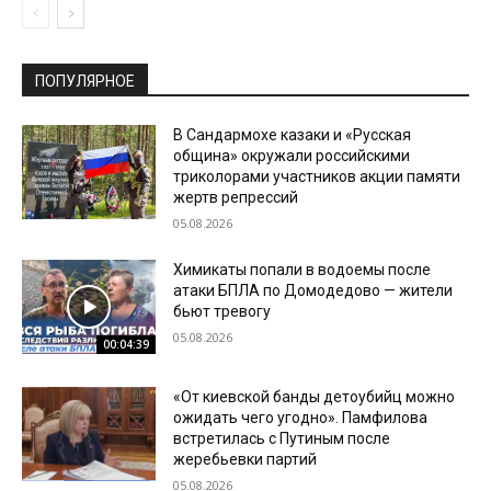
ПОПУЛЯРНОЕ
В Сандармохе казаки и «Русская
община» окружали российскими
триколорами участников акции памяти
жертв репрессий
05.08.2026
Химикаты попали в водоемы после
атаки БПЛА по Домодедово — жители
бьют тревогу
05.08.2026
00:04:39
«От киевской банды детоубийц можно
ожидать чего угодно». Памфилова
встретилась с Путиным после
жеребьевки партий
05.08.2026