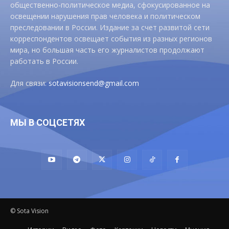
общественно-политическое медиа, сфокусированное на
освещении нарушения прав человека и политическом
преследовании в России. Издание за счет развитой сети
корреспондентов освещает события из разных регионов
мира, но большая часть его журналистов продолжают
работать в России.
Для связи:
sotavisionsend@gmail.com
МЫ В СОЦСЕТЯХ
© Sota Vision