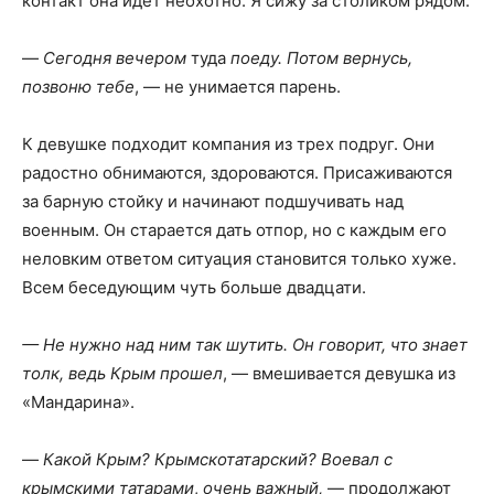
контакт она идет неохотно. Я сижу за столиком рядом.
—
Сегодня вечером
туда
поеду. Потом вернусь,
позвоню тебе
, — не унимается парень.
К девушке подходит компания из трех подруг. Они
радостно обнимаются, здороваются. Присаживаются
за барную стойку и начинают подшучивать над
военным. Он старается дать отпор, но с каждым его
неловким ответом ситуация становится только хуже.
Всем беседующим чуть больше двадцати.
— Не нужно над ним так шутить. Он говорит, что знает
толк, ведь Крым прошел
, — вмешивается девушка из
«Мандарина».
—
Какой Крым? Крымскотатарский? Воевал с
крымскими татарами
,
очень важный,
— продолжают