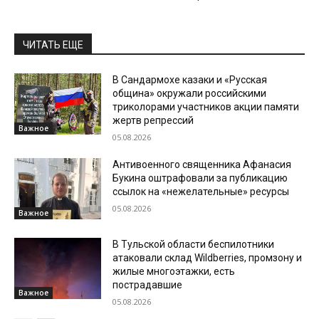
ЧИТАТЬ ЕЩЕ
В Сандармохе казаки и «Русская
община» окружали российскими
триколорами участников акции памяти
жертв репрессий
Важное
05.08.2026
Антивоенного священника Афанасия
Букина оштрафовали за публикацию
ссылок на «нежелательные» ресурсы
05.08.2026
Важное
В Тульской области беспилотники
атаковали склад Wildberries, промзону и
жилые многоэтажки, есть
пострадавшие
Важное
05.08.2026