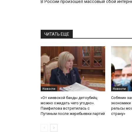
В России произошел массовый сбой интерн
ЧИТАТЬ ЕЩЕ
Новости
Новости
«От киевской банды детоубийц
Собянин за
можно ожидать чего угодно».
экономики 
Памфилова встретилась с
рельсы мож
Путиным после жеребьевки партий
страну»