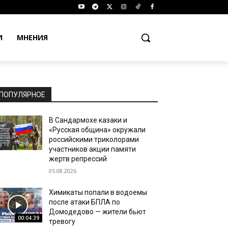
И
МНЕНИЯ
ПОПУЛЯРНОЕ
В Сандармохе казаки и
«Русская община» окружали
российскими триколорами
участников акции памяти
жертв репрессий
05.08.2026
Химикаты попали в водоемы
после атаки БПЛА по
Домодедово — жители бьют
00:04:39
тревогу