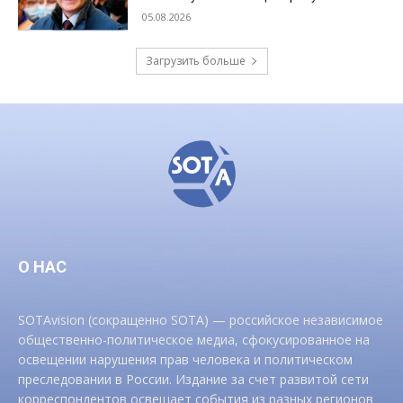
05.08.2026
Загрузить больше
О НАС
SOTAvision (сокращенно SOTA) — российское независимое
общественно-политическое медиа, сфокусированное на
освещении нарушения прав человека и политическом
преследовании в России. Издание за счет развитой сети
корреспондентов освещает события из разных регионов