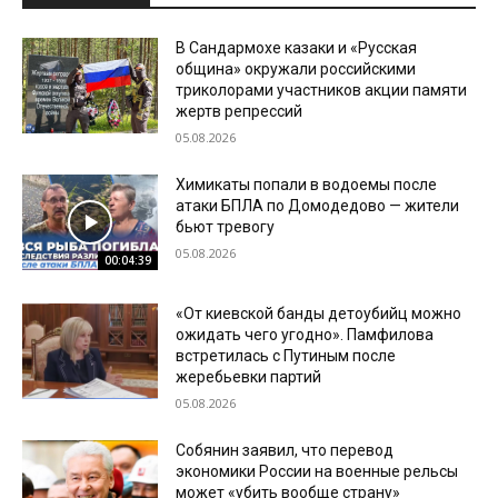
В Сандармохе казаки и «Русская
община» окружали российскими
триколорами участников акции памяти
жертв репрессий
05.08.2026
Химикаты попали в водоемы после
атаки БПЛА по Домодедово — жители
бьют тревогу
05.08.2026
00:04:39
«От киевской банды детоубийц можно
ожидать чего угодно». Памфилова
встретилась с Путиным после
жеребьевки партий
05.08.2026
Собянин заявил, что перевод
экономики России на военные рельсы
может «убить вообще страну»