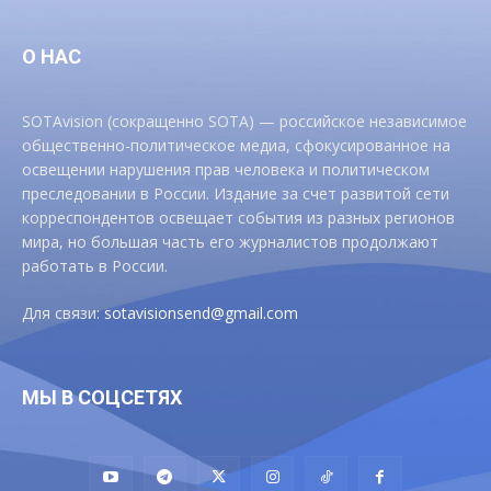
О НАС
SOTAvision (сокращенно SOTA) — российское независимое
общественно-политическое медиа, сфокусированное на
освещении нарушения прав человека и политическом
преследовании в России. Издание за счет развитой сети
корреспондентов освещает события из разных регионов
мира, но большая часть его журналистов продолжают
работать в России.
Для связи:
sotavisionsend@gmail.com
МЫ В СОЦСЕТЯХ