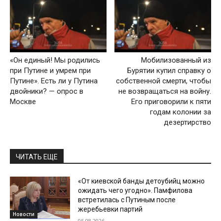
«Он единый! Мы родились
Мобилизованный из
при Путине и умрем при
Бурятии купил справку о
Путине». Есть ли у Путина
собственной смерти, чтобы
двойники? — опрос в
не возвращаться на войну.
Москве
Его приговорили к пяти
годам колонии за
дезертирство
ЧИТАТЬ ЕЩЕ
«От киевской банды детоубийц можно
ожидать чего угодно». Памфилова
встретилась с Путиным после
жеребьевки партий
Новости
05.08.2026