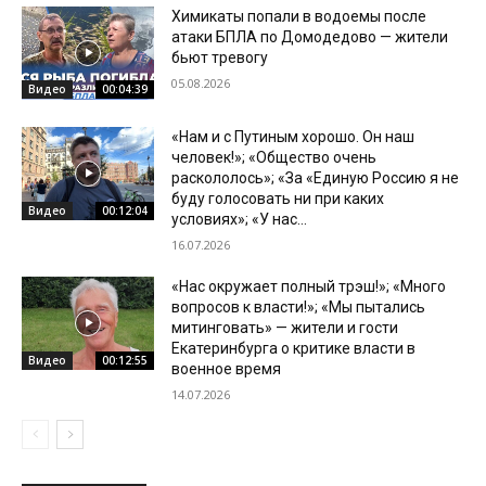
Химикаты попали в водоемы после
атаки БПЛА по Домодедово — жители
бьют тревогу
05.08.2026
Видео
00:04:39
«Нам и с Путиным хорошо. Он наш
человек!»; «Общество очень
раскололось»; «За «Единую Россию я не
буду голосовать ни при каких
Видео
00:12:04
условиях»; «У нас...
16.07.2026
«Нас окружает полный трэш!»; «Много
вопросов к власти!»; «Мы пытались
митинговать» — жители и гости
Екатеринбурга о критике власти в
Видео
00:12:55
военное время
14.07.2026