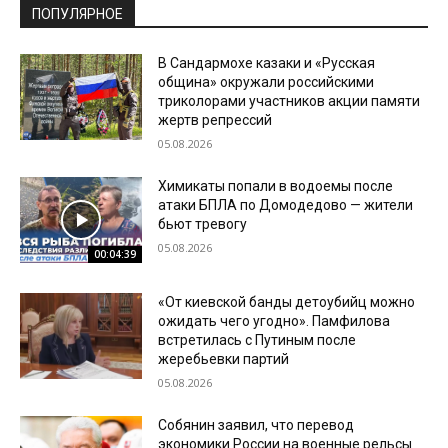
ПОПУЛЯРНОЕ
В Сандармохе казаки и «Русская
община» окружали российскими
триколорами участников акции памяти
жертв репрессий
05.08.2026
Химикаты попали в водоемы после
атаки БПЛА по Домодедово — жители
бьют тревогу
05.08.2026
00:04:39
«От киевской банды детоубийц можно
ожидать чего угодно». Памфилова
встретилась с Путиным после
жеребьевки партий
05.08.2026
Собянин заявил, что перевод
экономики России на военные рельсы