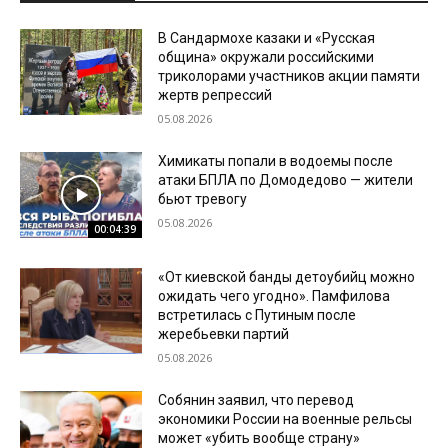
В Сандармохе казаки и «Русская
община» окружали российскими
триколорами участников акции памяти
жертв репрессий
05.08.2026
Химикаты попали в водоемы после
атаки БПЛА по Домодедово — жители
бьют тревогу
05.08.2026
00:04:39
«От киевской банды детоубийц можно
ожидать чего угодно». Памфилова
встретилась с Путиным после
жеребьевки партий
05.08.2026
Собянин заявил, что перевод
экономики России на военные рельсы
может «убить вообще страну»