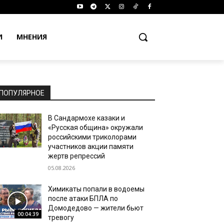
И
МНЕНИЯ
ПОПУЛЯРНОЕ
В Сандармохе казаки и
«Русская община» окружали
российскими триколорами
участников акции памяти
жертв репрессий
05.08.2026
Химикаты попали в водоемы
после атаки БПЛА по
Домодедово — жители бьют
00:04:39
тревогу