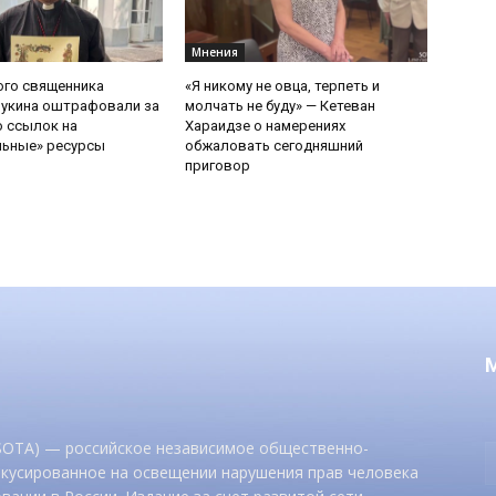
Мнения
ого священника
«Я никому не овца, терпеть и
Букина оштрафовали за
молчать не буду» — Кетеван
 ссылок на
Хараидзе о намерениях
льные» ресурсы
обжаловать сегодняшний
приговор
 SOTA) — российское независимое общественно-
окусированное на освещении нарушения прав человека