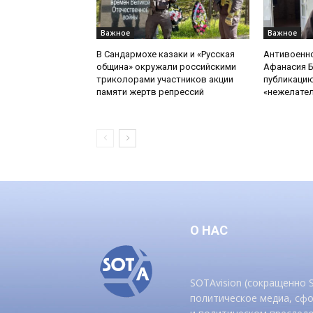
Важное
Важное
В Сандармохе казаки и «Русская
Антивоенн
община» окружали российскими
Афанасия 
триколорами участников акции
публикацию
памяти жертв репрессий
«нежелате
О НАС
SOTAvision (сокращенно
политическое медиа, сф