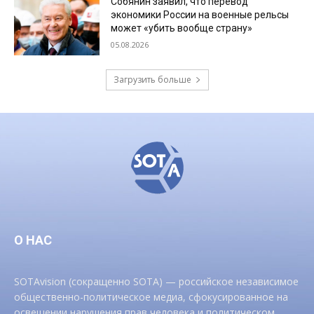
Собянин заявил, что перевод
экономики России на военные рельсы
может «убить вообще страну»
05.08.2026
Загрузить больше
О НАС
SOTAvision (сокращенно SOTA) — российское независимое
общественно-политическое медиа, сфокусированное на
освещении нарушения прав человека и политическом