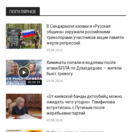
ПОПУЛЯРНОЕ
В Сандармохе казаки и «Русская
община» окружали российскими
триколорами участников акции памяти
жертв репрессий
05.08.2026
Химикаты попали в водоемы после
атаки БПЛА по Домодедово — жители
бьют тревогу
05.08.2026
00:04:39
«От киевской банды детоубийц можно
ожидать чего угодно». Памфилова
встретилась с Путиным после
жеребьевки партий
05.08.2026