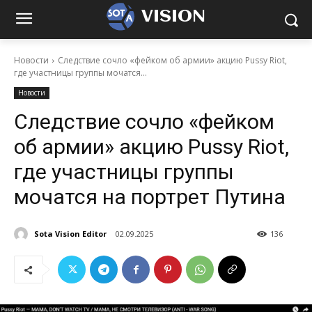
VISION
Новости
Следствие сочло «фейком об армии» акцию Pussy Riot,
где участницы группы мочатся...
Новости
Следствие сочло «фейком
об армии» акцию Pussy Riot,
где участницы группы
мочатся на портрет Путина
Sota Vision Editor
02.09.2025
136