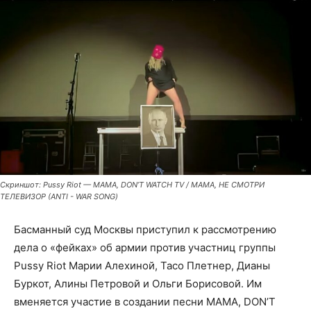
Скриншот: Pussy Riot — MAMA, DON’T WATCH TV / МАМА, НЕ СМОТРИ
ТЕЛЕВИЗОР (ANTI - WAR SONG)
Басманный суд Москвы приступил к рассмотрению
дела о «фейках» об армии против участниц группы
Pussy Riot Марии Алехиной, Тасо Плетнер, Дианы
Буркот, Алины Петровой и Ольги Борисовой. Им
вменяется участие в создании песни MAMA, DON’T