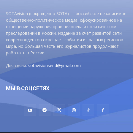
SOTAvision (сокращенно SOTA) — российское независимое
общественно-политическое медиа, сфокусированное на
освещении нарушения прав человека и политическом
преследовании в России. Издание за счет развитой сети
корреспондентов освещает события из разных регионов
мира, но большая часть его журналистов продолжают
работать в России.
Для связи:
sotavisionsend@gmail.com
МЫ В СОЦСЕТЯХ