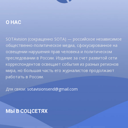
О НАС
SOTAvision (сокращенно SOTA) — российское независимое
общественно-политическое медиа, сфокусированное на
освещении нарушения прав человека и политическом
преследовании в России. Издание за счет развитой сети
корреспондентов освещает события из разных регионов
мира, но большая часть его журналистов продолжают
работать в России.
Для связи:
sotavisionsend@gmail.com
МЫ В СОЦСЕТЯХ