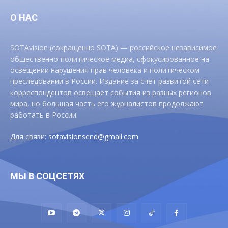
О НАС
SOTAvision (сокращенно SOTA) — российское независимое
общественно-политическое медиа, сфокусированное на
освещении нарушения прав человека и политическом
преследовании в России. Издание за счет развитой сети
корреспондентов освещает события из разных регионов
мира, но большая часть его журналистов продолжают
работать в России.
Для связи:
sotavisionsend@gmail.com
МЫ В СОЦСЕТЯХ