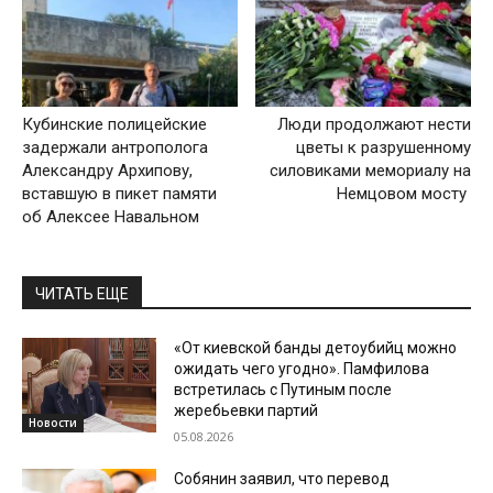
Кубинские полицейские
Люди продолжают нести
задержали антрополога
цветы к разрушенному
Александру Архипову,
силовиками мемориалу на
вставшую в пикет памяти
Немцовом мосту
об Алексее Навальном
ЧИТАТЬ ЕЩЕ
«От киевской банды детоубийц можно
ожидать чего угодно». Памфилова
встретилась с Путиным после
жеребьевки партий
Новости
05.08.2026
Собянин заявил, что перевод