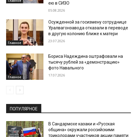
Главное
ею в СИЗО
05.08.2026
Осужденной за госизмену сотруднице
Уралвагонзавода отказали в переводе
в другую колонию ближе к матери
23.07.2026
Главное
Бориса Надеждина оштрафовали на
тысячу рублей за «демонстрацию»
фото Навального
17.07.2026
Главное
ПОПУЛЯРНОЕ
В Сандармохе казаки и «Русская
община» окружали российскими
триколорами участников акции памяти