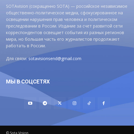
SOTAvision (сокращенно SOTA) — российское независимое
общественно-политическое медиа, сфокусированное на
освещении нарушения прав человека и политическом
преследовании в России. Издание за счет развитой сети
корреспондентов освещает события из разных регионов
мира, но большая часть его журналистов продолжают
работать в России.
Для связи:
sotavisionsend@gmail.com
МЫ В СОЦСЕТЯХ
© Sota Vision