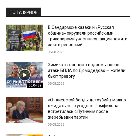
ПОПУЛЯРНОЕ
В Сандармохе казаки и «Русская
община» окружали российскими
триколорами участников акции памяти
жертв репрессий
05.08.2026
Химикаты попали в водоемы после
атаки БПЛА по Домодедово — жители
бьют тревогу
05.08.2026
00:04:39
«От киевской банды детоубийц можно
ожидать чего угодно». Памфилова
встретилась с Путиным после
жеребьевки партий
05.08.2026