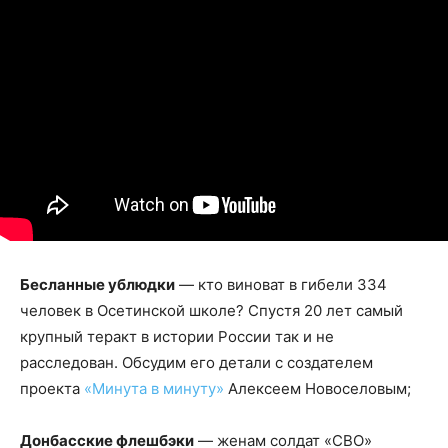
Бесланные ублюдки
— кто виноват в гибели 334
человек в Осетинской школе? Спустя 20 лет самый
крупный теракт в истории России так и не
расследован. Обсудим его детали с создателем
проекта
«Минута в минуту»
Алексеем Новоселовым;
Донбасские флешбэки
— женам солдат «СВО»