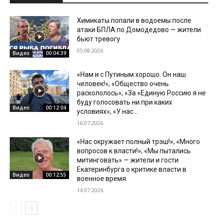
Химикаты попали в водоемы после
атаки БПЛА по Домодедово — жители
бьют тревогу
05.08.2026
Видео
00:04:39
«Нам и с Путиным хорошо. Он наш
человек!»; «Общество очень
раскололось»; «За «Единую Россию я не
буду голосовать ни при каких
Видео
00:12:04
условиях»; «У нас...
16.07.2026
«Нас окружает полный трэш!»; «Много
вопросов к власти!»; «Мы пытались
митинговать» — жители и гости
Екатеринбурга о критике власти в
Видео
00:12:55
военное время
14.07.2026