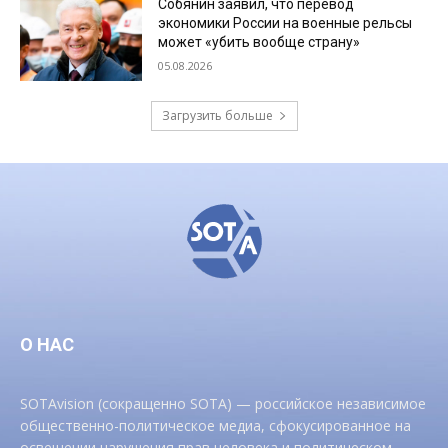
Собянин заявил, что перевод
экономики России на военные рельсы
может «убить вообще страну»
05.08.2026
Загрузить больше
О НАС
SOTAvision (сокращенно SOTA) — российское независимое
общественно-политическое медиа, сфокусированное на
освещении нарушения прав человека и политическом