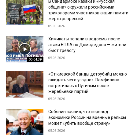
В Сандармохе казаки и «Русская
община» окружали российскими
триколорами участников акции памяти
жертв репрессий
05.08.2026
Химикаты попали в водоемы после
атаки БПЛА по Домодедово — жители
бьют тревогу
05.08.2026
00:04:39
«От киевской банды детоубийц можно
ожидать чего угодно». Памфилова
встретилась с Путиным после
жеребьевки партий
05.08.2026
Собянин заявил, что перевод
экономики России на военные рельсы
может «убить вообще страну»
05.08.2026