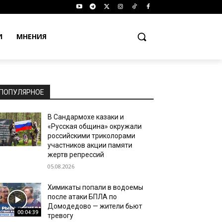
И
МНЕНИЯ
ПОПУЛЯРНОЕ
В Сандармохе казаки и
«Русская община» окружали
российскими триколорами
участников акции памяти
жертв репрессий
05.08.2026
Химикаты попали в водоемы
после атаки БПЛА по
Домодедово — жители бьют
00:04:39
тревогу