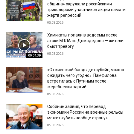
община» окружали российскими
триколорами участников акции памяти
жертв репрессий
05.08.2026
Химикаты попали в водоемы после
атаки БПЛА по Домодедово — жители
бьют тревогу
05.08.2026
00:04:39
«От киевской банды детоубийц можно
ожидать чего угодно». Памфилова
встретилась с Путиным после
жеребьевки партий
05.08.2026
Собянин заявил, что перевод
экономики России на военные рельсы
может «убить вообще страну»
05.08.2026