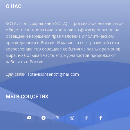
О НАС
SOTAvision (сокращенно SOTA) — российское независимое
общественно-политическое медиа, сфокусированное на
освещении нарушения прав человека и политическом
преследовании в России. Издание за счет развитой сети
корреспондентов освещает события из разных регионов
мира, но большая часть его журналистов продолжают
работать в России.
Для связи:
sotavisionsend@gmail.com
МЫ В СОЦСЕТЯХ