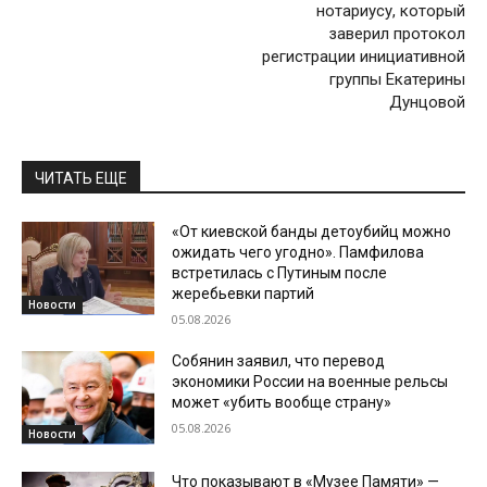
нотариусу, который
заверил протокол
регистрации инициативной
группы Екатерины
Дунцовой
ЧИТАТЬ ЕЩЕ
«От киевской банды детоубийц можно
ожидать чего угодно». Памфилова
встретилась с Путиным после
жеребьевки партий
Новости
05.08.2026
Собянин заявил, что перевод
экономики России на военные рельсы
может «убить вообще страну»
05.08.2026
Новости
Что показывают в «Музее Памяти» —