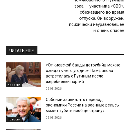
помилованного Путиным
зэка — участника «СВО»,
сбежавшего во время
отпуска. Он вооружен,
психически неуравновешен
и очень опасен
ЧИТАТЬ ЕЩЕ
«От киевской банды детоубийц можно
ожидать чего угодно». Памфилова
встретилась с Путиным после
жеребьевки партий
Новости
05.08.2026
Собянин заявил, что перевод
экономики России на военные рельсы
может «убить вообще страну»
05.08.2026
Новости