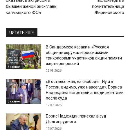
оказалась актрисой и
волонтерка и
бывшей женой экс-главы
почитательница
калмыцкого ФСБ
Жириновского
ЧИТАТЬ ЕЩЕ
В Сандармохе казаки и «Русская
община» окружали российскими
триколорами участников акции памяти
жертв репрессий
Важное
05.08.2026
«Я остался жив, на свободе… Ну и в
России, видимо, уже навсегда». Бориса
Надеждина встретили аплодисментами
после суда
Важное
17.07.2026
Борис Надеждин приехал в суд
Долгопрудного
17.07.2026