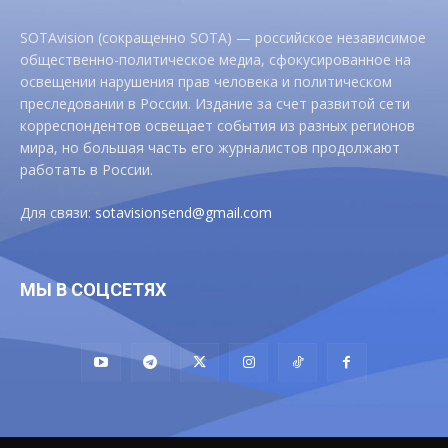
SOTAvision (сокращенно SOTA) — российское независимое
общественно-политическое медиа, сфокусированное на
освещении нарушения прав человека и политическом
преследовании в России. Издание за счет развитой сети
корреспондентов освещает события из разных регионов
мира, но большая часть его журналистов продолжают
работать в России.
Для связи:
sotavisionsend@gmail.com
МЫ В СОЦСЕТЯХ