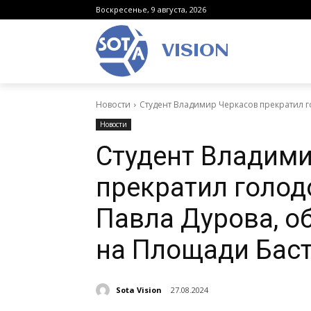
Воскресенье, 9 августа, 2026
VISION
Новости
Студент Владимир Черкасов прекратил г
Новости
Студент Владим
прекратил голод
Павла Дурова, о
на Площади Бас
Sota Vision
27.08.2024