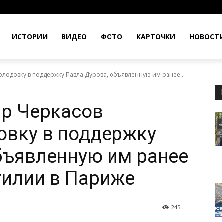
ИСТОРИИ
ВИДЕО
ФОТО
КАРТОЧКИ
НОВОСТ
олодовку в поддержку Павла Дурова, объявленную им ранее...
ир Черкасов
овку в поддержку
бъявленную им ранее
тилии в Париже
245