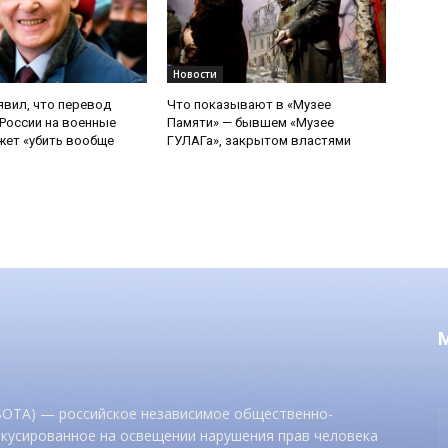
Новости
явил, что перевод
Что показывают в «Музее
России на военные
Памяти» — бывшем «Музее
ет «убить вообще
ГУЛАГа», закрытом властями
 SOTA) — российское независимое общественно-
окусированное на освещении нарушения прав человека