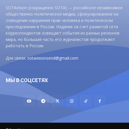
SOTAvision (сокращенно SOTA) — российское независимое
общественно-политическое медиа, сфокусированное на
освещении нарушения прав человека и политическом
преследовании в России. Издание за счет развитой сети
корреспондентов освещает события из разных регионов
мира, но большая часть его журналистов продолжают
работать в России.
Для связи:
sotavisionsend@gmail.com
МЫ В СОЦСЕТЯХ