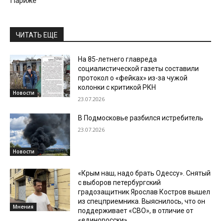
Париже
ЧИТАТЬ ЕЩЕ
На 85-летнего главреда
социалистической газеты составили
протокол о «фейках» из-за чужой
колонки с критикой РКН
Новости
23.07.2026
В Подмосковье разбился истребитель
23.07.2026
Новости
«Крым наш, надо брать Одессу». Снятый
с выборов петербургский
градозащитник Ярослав Костров вышел
из спецприемника. Выяснилось, что он
Мнения
поддерживает «СВО», в отличие от
«единоросски»,...