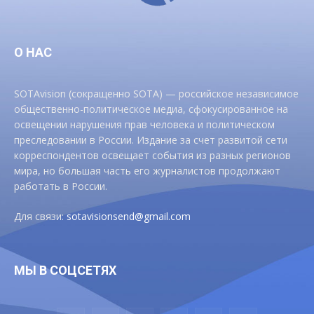
О НАС
SOTAvision (сокращенно SOTA) — российское независимое
общественно-политическое медиа, сфокусированное на
освещении нарушения прав человека и политическом
преследовании в России. Издание за счет развитой сети
корреспондентов освещает события из разных регионов
мира, но большая часть его журналистов продолжают
работать в России.
Для связи:
sotavisionsend@gmail.com
МЫ В СОЦСЕТЯХ