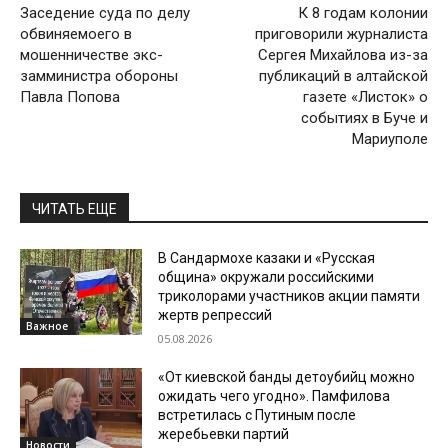
Заседение суда по делу
К 8 годам колонии
обвиняемоего в
приговорили журналиста
мошенничестве экс-
Сергея Михайлова из-за
замминистра обороны
публикаций в алтайской
Павла Попова
газете «Листок» о
событиях в Буче и
Мариуполе
ЧИТАТЬ ЕЩЕ
В Сандармохе казаки и «Русская
община» окружали российскими
триколорами участников акции памяти
жертв репрессий
Важное
05.08.2026
«От киевской банды детоубийц можно
ожидать чего угодно». Памфилова
встретилась с Путиным после
жеребьевки партий
Новости