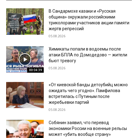
В Сандармохе казаки и «Русская
община» окружали российскими
триколорами участников акции памяти
жертв репрессий
05.08.2026
Химикаты попали в водоемы после
атаки БПЛА по Домодедово — жители
бьют тревогу
05.08.2026
00:04:39
«От киевской банды детоубийц можно
ожидать чего угодно». Памфилова
встретилась с Путиным после
жеребьевки партий
05.08.2026
Собянин заявил, что перевод
экономики России на военные рельсы
может «убить вообще страну»