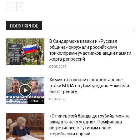
ПОПУЛЯРНОЕ
В Сандармохе казаки и «Русская
община» окружали российскими
триколорами участников акции памяти
жертв репрессий
05.08.2026
Химикаты попали в водоемы после
атаки БПЛА по Домодедово — жители
бьют тревогу
05.08.2026
00:04:39
«От киевской банды детоубийц можно
ожидать чего угодно». Памфилова
встретилась с Путиным после
жеребьевки партий