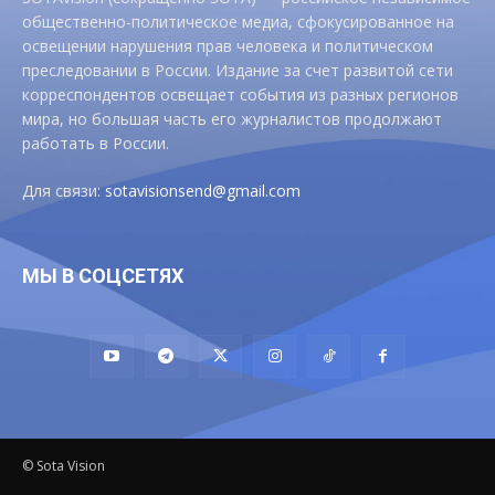
общественно-политическое медиа, сфокусированное на
освещении нарушения прав человека и политическом
преследовании в России. Издание за счет развитой сети
корреспондентов освещает события из разных регионов
мира, но большая часть его журналистов продолжают
работать в России.
Для связи:
sotavisionsend@gmail.com
МЫ В СОЦСЕТЯХ
© Sota Vision