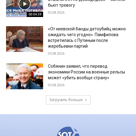
бьют тревогу
05.08.2026
00:04:39
«От киевской банды детоубийц можно
ожидать чего угодно». Памфилова
встретилась с Путиным после
жеребьевки партий
05.08.2026
Собянин заявил, что перевод
экономики России на военные рельсы
может «убить вообще страну»
05.08.2026
Загрузить больше