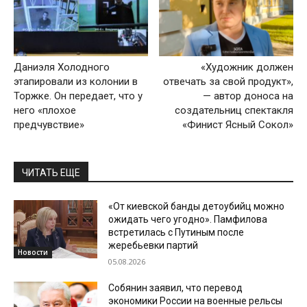
Даниэля Холодного
«Художник должен
этапировали из колонии в
отвечать за свой продукт»,
Торжке. Он передает, что у
— автор доноса на
него «плохое
создательниц спектакля
предчувствие»
«Финист Ясный Сокол»
ЧИТАТЬ ЕЩЕ
«От киевской банды детоубийц можно
ожидать чего угодно». Памфилова
встретилась с Путиным после
жеребьевки партий
Новости
05.08.2026
Собянин заявил, что перевод
экономики России на военные рельсы