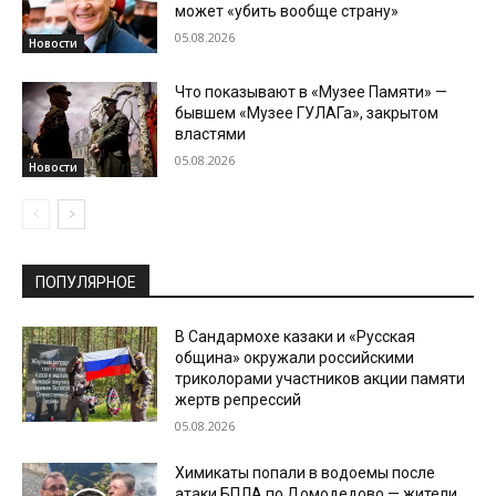
может «убить вообще страну»
05.08.2026
Новости
Что показывают в «Музее Памяти» —
бывшем «Музее ГУЛАГа», закрытом
властями
05.08.2026
Новости
ПОПУЛЯРНОЕ
В Сандармохе казаки и «Русская
община» окружали российскими
триколорами участников акции памяти
жертв репрессий
05.08.2026
Химикаты попали в водоемы после
атаки БПЛА по Домодедово — жители