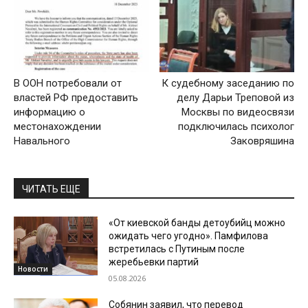
В ООН потребовали от
К судебному заседанию по
властей РФ предоставить
делу Дарьи Треповой из
информацию о
Москвы по видеосвязи
местонахождении
подключилась психолог
Навального
Заковряшина
ЧИТАТЬ ЕЩЕ
«От киевской банды детоубийц можно
ожидать чего угодно». Памфилова
встретилась с Путиным после
жеребьевки партий
Новости
05.08.2026
Собянин заявил, что перевод