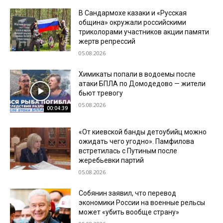
В Сандармохе казаки и «Русская
община» окружали российскими
триколорами участников акции памяти
жертв репрессий
05.08.2026
Химикаты попали в водоемы после
атаки БПЛА по Домодедово — жители
бьют тревогу
05.08.2026
00:04:39
«От киевской банды детоубийц можно
ожидать чего угодно». Памфилова
встретилась с Путиным после
жеребьевки партий
05.08.2026
Собянин заявил, что перевод
экономики России на военные рельсы
может «убить вообще страну»