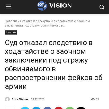
VISION
Новости
Суд отказал следствию в ходатайстве о заочном
заключении под стражу обвиняемого в...
Новости
Суд отказал следствию в
ходатайстве о заочном
заключении под стражу
обвиняемого в
распространении фейков об
армии
Sota Vision
04.12.2023
35