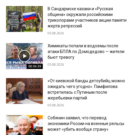
В Сандармохе казаки и «Русская
община» окружали российскими
триколорами участников акции памяти
жертв репрессий
05.08.2026
Химикаты попали в водоемы после
атаки БПЛА по Домодедово — жители
бьют тревогу
05.08.2026
00:04:39
«От киевской банды детоубийц можно
ожидать чего угодно». Памфилова
встретилась с Путиным после
жеребьевки партий
05.08.2026
Собянин заявил, что перевод
экономики России на военные рельсы
может «убить вообще страну»