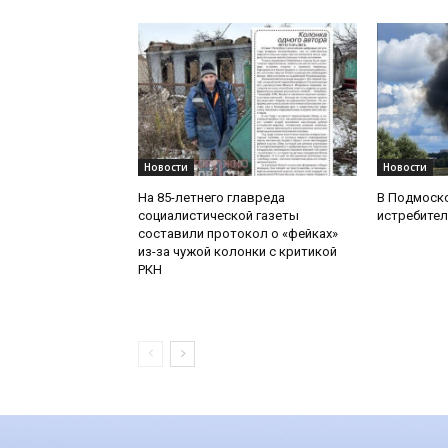
Новости
Новости
На 85-летнего главреда
В Подмоск
социалистической газеты
истребител
составили протокол о «фейках»
из-за чужой колонки с критикой
РКН