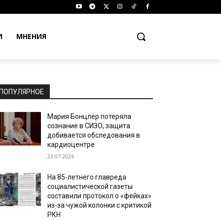
И
МНЕНИЯ
ПОПУЛЯРНОЕ
Мария Бонцлер потеряла
сознание в СИЗО, защита
добивается обследования в
кардиоцентре
23.07.2026
На 85-летнего главреда
социалистической газеты
составили протокол о «фейках»
из-за чужой колонки с критикой
РКН