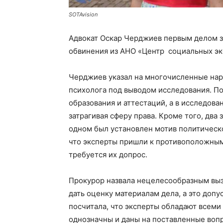
SOTAvision
Адвокат Оскар Черджиев первым делом за
обвинения из АНО «Центр социальных эк
Черджиев указал на многочисленные нар
психолога под выводом исследования. По
образования и аттестаций, а в исследов
затрагивая сферу права. Кроме того, два
одном был установлен мотив политической
что эксперты пришли к противоположным
требуется их допрос.
Прокурор назвала нецелесообразным выз
дать оценку материалам дела, а это допу
посчитала, что эксперты обладают всем
однозначны и даны на поставленные воп