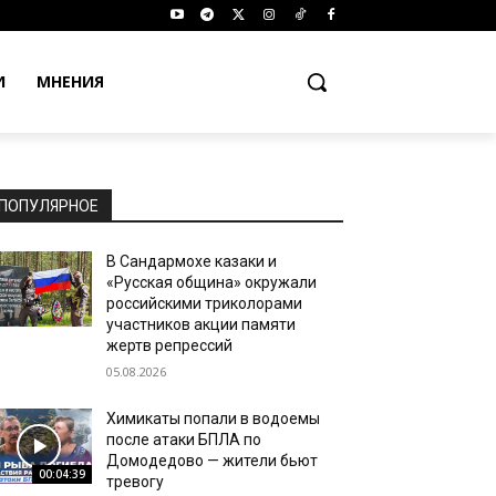
И
МНЕНИЯ
ПОПУЛЯРНОЕ
В Сандармохе казаки и
«Русская община» окружали
российскими триколорами
участников акции памяти
жертв репрессий
05.08.2026
Химикаты попали в водоемы
после атаки БПЛА по
Домодедово — жители бьют
00:04:39
тревогу