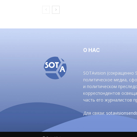
О НАС
SOTAvision (сокращенно
политическое медиа, сф
и политическом преследо
корреспондентов освеща
часть его журналистов п
Для связи:
sotavisionsen