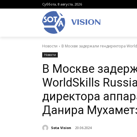
Суббота, 8 августа, 2026
VISION
Новости
В Москве задержали гендиректора WorldSk
Новости
В Москве задерж
WorldSkills Russ
директора аппар
Данира Мухамет
Sota Vision
20.06.2024