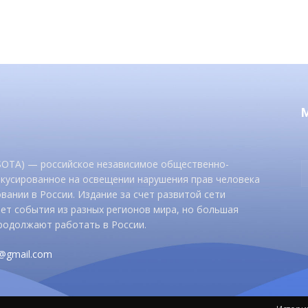
 SOTA) — российское независимое общественно-
окусированное на освещении нарушения прав человека
вании в России. Издание за счет развитой сети
ет события из разных регионов мира, но большая
родолжают работать в России.
d@gmail.com