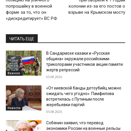
полицию на уличного
приговорили к 7 годам
попрошайку в военной
колонии из-за его постов о
форме за то, что он
взрыве на Крымском мосту
«дискредитирует» ВС РФ
ЧИТАТЬ ЕЩЕ
В Сандармохе казаки и «Русская
община» окружали российскими
триколорами участников акции памяти
жертв репрессий
Важное
05.08.2026
«От киевской банды детоубийц можно
ожидать чего угодно». Памфилова
встретилась с Путиным после
жеребьевки партий
Новости
05.08.2026
Собянин заявил, что перевод
экономики России на военные рельсы