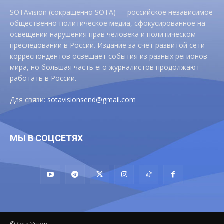
SOTAvision (сокращенно SOTA) — российское независимое
общественно-политическое медиа, сфокусированное на
освещении нарушения прав человека и политическом
преследовании в России. Издание за счет развитой сети
корреспондентов освещает события из разных регионов
мира, но большая часть его журналистов продолжают
работать в России.
Для связи:
sotavisionsend@gmail.com
МЫ В СОЦСЕТЯХ