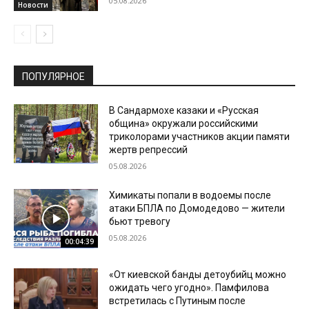
05.08.2026
Новости
ПОПУЛЯРНОЕ
В Сандармохе казаки и «Русская
община» окружали российскими
триколорами участников акции памяти
жертв репрессий
05.08.2026
Химикаты попали в водоемы после
атаки БПЛА по Домодедово — жители
бьют тревогу
05.08.2026
00:04:39
«От киевской банды детоубийц можно
ожидать чего угодно». Памфилова
встретилась с Путиным после