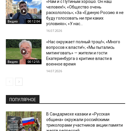
«Нам и с Путиным хорошо. Он наш
человек!»; «Общество очень
раскололось»; «За «Единую Россию я не
буду голосовать ни при каких
Видео
00:12:04
условиях»; «У нас...
16.07.2026
«Нас окружает полный трэш!»; «Много
вопросов к власти!»; «Мы пытались
митинговать» — жители и гости
Екатеринбурга о критике власти в
Видео
00:12:55
военное время
14.07.2026
ПОПУЛЯРНОЕ
В Сандармохе казаки и «Русская
община» окружали российскими
триколорами участников акции памяти
жертв репрессий