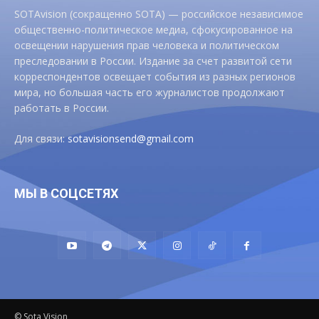
SOTAvision (сокращенно SOTA) — российское независимое
общественно-политическое медиа, сфокусированное на
освещении нарушения прав человека и политическом
преследовании в России. Издание за счет развитой сети
корреспондентов освещает события из разных регионов
мира, но большая часть его журналистов продолжают
работать в России.
Для связи:
sotavisionsend@gmail.com
МЫ В СОЦСЕТЯХ
© Sota Vision