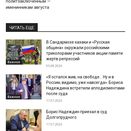
политзаключенным —
именинникам августа
ЧИТАТЬ ЕЩЕ
В Сандармохе казаки и «Русская
община» окружали российскими
триколорами участников акции памяти
жертв репрессий
Важное
05.08.2026
«Я остался жив, на свободе… Ну и в
России, видимо, уже навсегда». Бориса
Надеждина встретили аплодисментами
после суда
Важное
17.07.2026
Борис Надеждин приехал в суд
Долгопрудного
17.07.2026