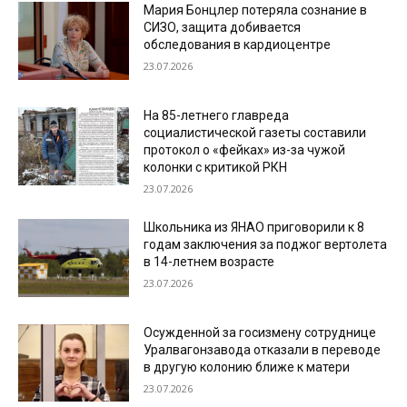
Мария Бонцлер потеряла сознание в
СИЗО, защита добивается
обследования в кардиоцентре
23.07.2026
На 85-летнего главреда
социалистической газеты составили
протокол о «фейках» из-за чужой
колонки с критикой РКН
23.07.2026
Школьника из ЯНАО приговорили к 8
годам заключения за поджог вертолета
в 14-летнем возрасте
23.07.2026
Осужденной за госизмену сотруднице
Уралвагонзавода отказали в переводе
в другую колонию ближе к матери
23.07.2026